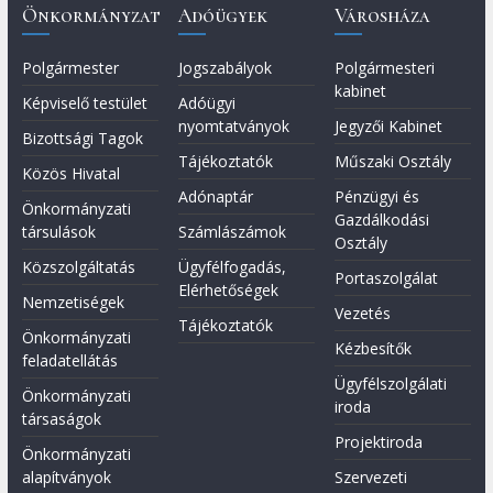
Önkormányzat
Adóügyek
Városháza
Polgármester
Jogszabályok
Polgármesteri
kabinet
Képviselő testület
Adóügyi
nyomtatványok
Jegyzői Kabinet
Bizottsági Tagok
Tájékoztatók
Műszaki Osztály
Közös Hivatal
Adónaptár
Pénzügyi és
Önkormányzati
Gazdálkodási
társulások
Számlászámok
Osztály
Közszolgáltatás
Ügyfélfogadás,
Portaszolgálat
Elérhetőségek
Nemzetiségek
Vezetés
Tájékoztatók
Önkormányzati
Kézbesítők
feladatellátás
Ügyfélszolgálati
Önkormányzati
iroda
társaságok
Projektiroda
Önkormányzati
alapítványok
Szervezeti