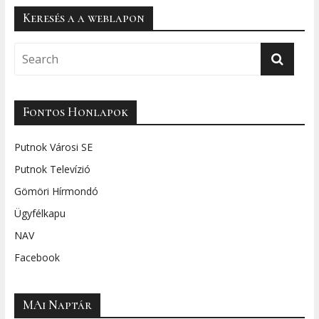
Keresés a a weblapon
Fontos Honlapok
Putnok Városi SE
Putnok Televízió
Gömöri Hírmondó
Ügyfélkapu
NAV
Facebook
MAi Naptár