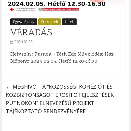
Egészségügy
Friss hirek
Hírek
VÉRADÁS
2024.01.23.
Helyszín : Putnok – Tóth Ede Művelődési Ház
Időpont: 2024.02.05. Hétfő 12.30-16.30
←
MEGHÍVÓ – A “KÖZÖSSÉGI KOHÉZIÓT ÉS
KÖZBIZTONSÁGOT ERŐSÍTŐ FEJLESZTÉSEK
PUTNOKON” ELNEVEZÉSŰ PROJEKT
TÁJÉKOZTATÓ RENDEZVÉNYÉRE