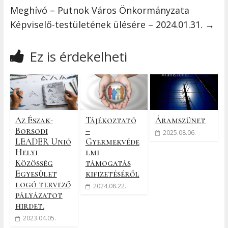
Meghívó – Putnok Város Önkormányzata
Képviselő-testületének ülésére – 2024.01.31.
→
Ez is érdekelheti
Az Észak-
Tájékoztató
Áramszünet
Borsodi
–
2025.08.06.
LEADER Unió
Gyermekvéde
Helyi
lmi
Közösség
támogatás
Egyesület
kifizetéséről
logó tervező
2024.08.22.
pályázatot
hirdet.
2023.04.05.