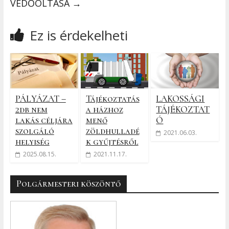
VÉDŐOLTÁSA
→
Ez is érdekelheti
PÁLYÁZAT –
Tájékoztatás
LAKOSSÁGI
2db nem
a házhoz
TÁJÉKOZTAT
lakás céljára
menő
Ó
szolgáló
zöldhulladé
2021.06.03.
helyiség
k gyűjtésről
2025.08.15.
2021.11.17.
Polgármesteri köszöntő