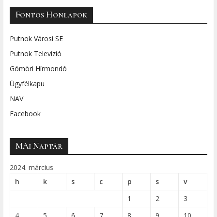
Fontos Honlapok
Putnok Városi SE
Putnok Televízió
Gömöri Hírmondó
Ügyfélkapu
NAV
Facebook
MAi Naptár
2024. március
h
k
s
c
p
s
v
1
2
3
4
5
6
7
8
9
10