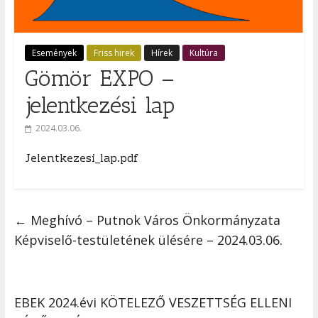
Események
Friss hirek
Hírek
Kultúra
Gömör EXPO –
jelentkezési lap
2024.03.06.
Jelentkezesi_lap.pdf
←
Meghívó – Putnok Város Önkormányzata
Képviselő-testületének ülésére – 2024.03.06.
EBEK 2024.évi KÖTELEZŐ VESZETTSÉG ELLENI