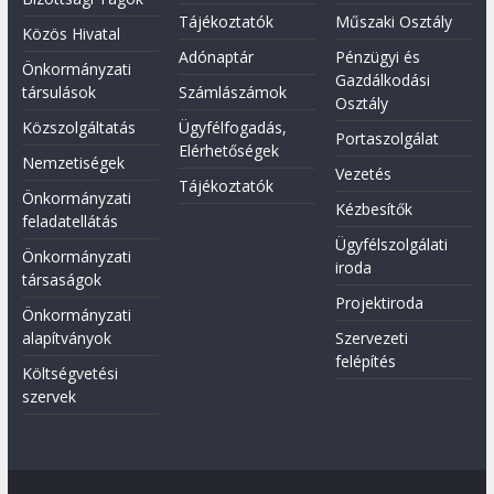
Tájékoztatók
Műszaki Osztály
Közös Hivatal
Adónaptár
Pénzügyi és
Önkormányzati
Gazdálkodási
társulások
Számlászámok
Osztály
Közszolgáltatás
Ügyfélfogadás,
Portaszolgálat
Elérhetőségek
Nemzetiségek
Vezetés
Tájékoztatók
Önkormányzati
Kézbesítők
feladatellátás
Ügyfélszolgálati
Önkormányzati
iroda
társaságok
Projektiroda
Önkormányzati
alapítványok
Szervezeti
felépítés
Költségvetési
szervek