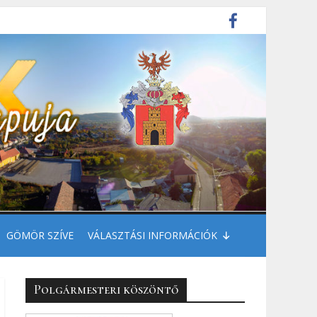
GÖMÖR SZÍVE
VÁLASZTÁSI INFORMÁCIÓK
Polgármesteri köszöntő