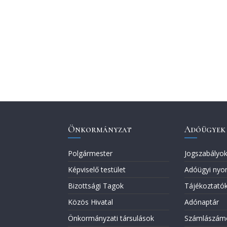
Önkormányzat
Adóügyek
Polgármester
Jogszabályo
Képviselő testület
Adóügyi nyo
Bizottsági Tagok
Tájékoztató
Közös Hivatal
Adónaptár
Önkormányzati társulások
Számlászám