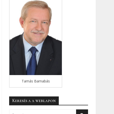
Tamás Barnabás
Keresés a a weblapon