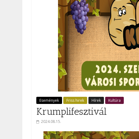
Események
Friss hirek
Hírek
Kultúra
Krumplifesztivál
2024.08.15.