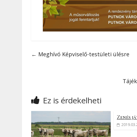
←
Meghívó Képviselő-testületi ülésre
Tájék
Ez is érdekelheti
Zenés j
2019.03.