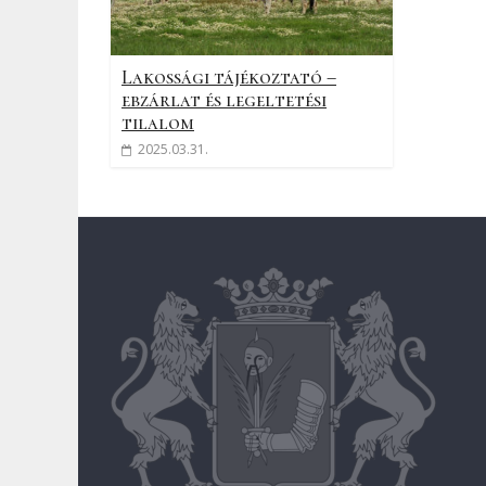
Lakossági tájékoztató –
ebzárlat és legeltetési
tilalom
2025.03.31.