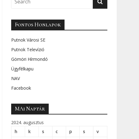
Fontos Honlapok
Putnok Városi SE
Putnok Televízió
Gömöri Hírmondó
Ügyfélkapu
NAV
Facebook
MAi Naptár
2024. augusztus
h
k
s
c
p
s
v