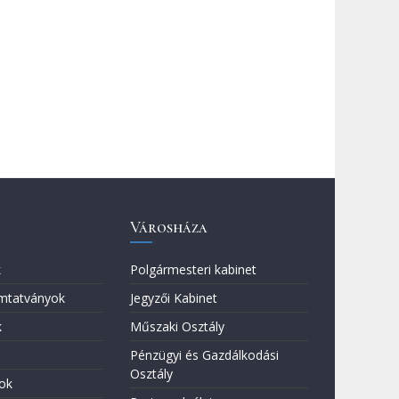
Városháza
k
Polgármesteri kabinet
mtatványok
Jegyzői Kabinet
k
Műszaki Osztály
Pénzügyi és Gazdálkodási
Osztály
ok