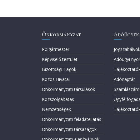
Önkormányzat
Adóügyek
Polgármester
Jogszabályo
Képviselő testület
Adóügyi nyo
Bizottsági Tagok
Tájékoztató
Közös Hivatal
Adónaptár
Önkormányzati társulások
Számlászám
Közszolgáltatás
Ügyfélfogadá
Nemzetiségek
Tájékoztató
Önkormányzati feladatellátás
Önkormányzati társaságok
Önkormányzati alapítványok