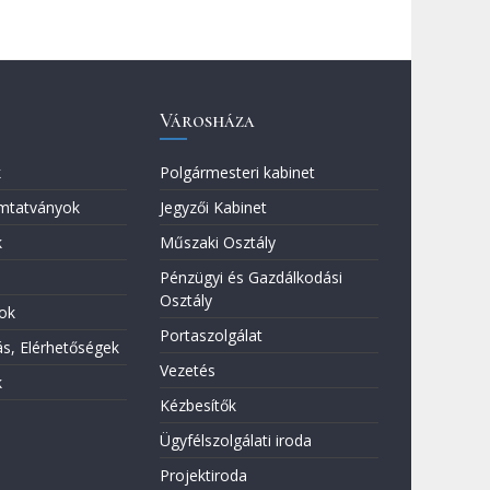
Városháza
k
Polgármesteri kabinet
mtatványok
Jegyzői Kabinet
k
Műszaki Osztály
Pénzügyi és Gazdálkodási
Osztály
ok
Portaszolgálat
s, Elérhetőségek
Vezetés
k
Kézbesítők
Ügyfélszolgálati iroda
Projektiroda