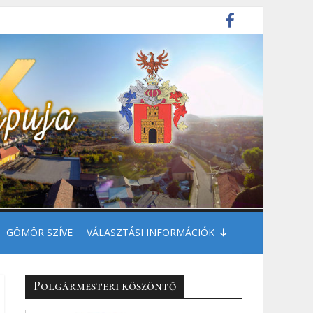
GÖMÖR SZÍVE
VÁLASZTÁSI INFORMÁCIÓK
Polgármesteri köszöntő