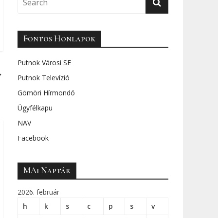
Fontos Honlapok
Putnok Városi SE
→
Putnok Televízió
Gömöri Hírmondó
Ügyfélkapu
NAV
Facebook
MAi Naptár
2026. február
h
k
s
c
p
s
v