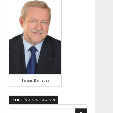
Tamás Barnabás
Keresés a a weblapon