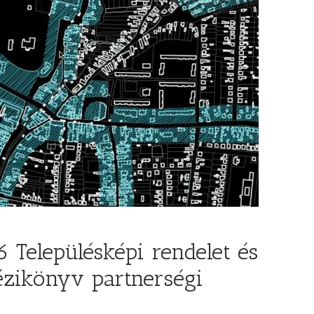
elepülésképi rendelet és
kézikönyv partnerségi