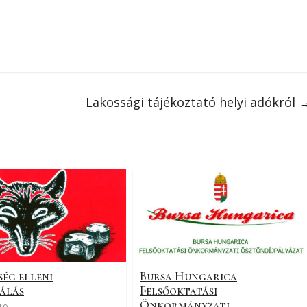
Lakossági tájékoztató helyi adókról
ség elleni
Bursa Hungarica
álás
Felsőoktatási
Önkormányzati