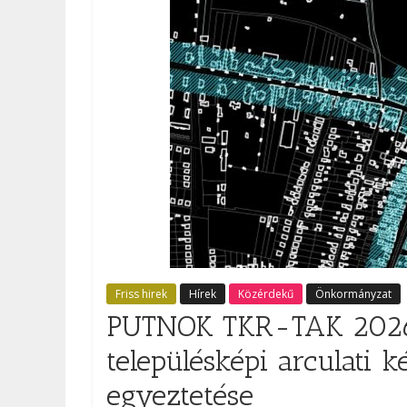
Friss hirek
Hírek
Közérdekű
Önkormányzat
PUTNOK TKR-TAK 2026 T
településképi arculati 
egyeztetése