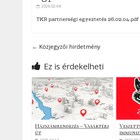
2026.02.04.
TKR partnerségi egyeztetés 26.02.04.pdf
←
Közjegyzői hirdetmény
Ez is érdekelheti
Házszámrendezés – Vásártéri
Veszett
út
immuniz