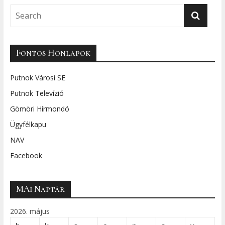
Fontos Honlapok
Putnok Városi SE
Putnok Televízió
Gömöri Hírmondó
Ügyfélkapu
NAV
Facebook
MAi Naptár
2026. május