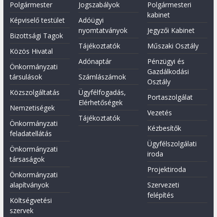
Polgármester
Jogszabályok
Polgármesteri
kabinet
Képviselő testület
Adóügyi
nyomtatványok
Jegyzői Kabinet
Bizottsági Tagok
Tájékoztatók
Műszaki Osztály
Közös Hivatal
Adónaptár
Pénzügyi és
Önkormányzati
Gazdálkodási
társulások
Számlászámok
Osztály
Közszolgáltatás
Ügyfélfogadás,
Portaszolgálat
Elérhetőségek
Nemzetiségek
Vezetés
Tájékoztatók
Önkormányzati
Kézbesítők
feladatellátás
Ügyfélszolgálati
Önkormányzati
iroda
társaságok
Projektiroda
Önkormányzati
alapítványok
Szervezeti
felépítés
Költségvetési
szervek