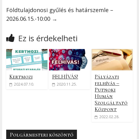
Földtulajdonosi gyűlés és határszemle –
2026.06.15.-10:00
→
Ez is érdekelheti
Kertmozi
FELHÍVÁS!
Pályázati
felhívás –
2024.07.10.
2020.11.25.
Putnoki
Humán
Szolgáltató
Központ
2022.02.28.
Polgármesteri köszöntő