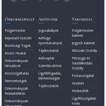
Önkormányzat
Adóügyek
Városháza
Polgármester
Jogszabályok
Polgármesteri
kabinet
Képviselő testület
Adóügyi
nyomtatványok
Jegyzői Kabinet
Bizottsági Tagok
Tájékoztatók
Műszaki Osztály
Közös Hivatal
Adónaptár
Pénzügyi és
Önkormányzati
Gazdálkodási
társulások
Számlászámok
Osztály
Közszolgáltatás
Ügyfélfogadás,
Portaszolgálat
Elérhetőségek
Nemzetiségek
Vezetés
Tájékoztatók
Önkormányzati
Kézbesítők
feladatellátás
Ügyfélszolgálati
Önkormányzati
iroda
társaságok