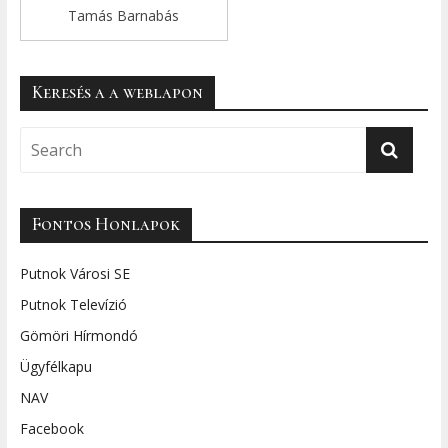
Tamás Barnabás
Keresés a a weblapon
Fontos Honlapok
Putnok Városi SE
Putnok Televízió
Gömöri Hírmondó
Ügyfélkapu
NAV
Facebook