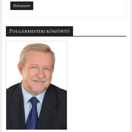
Elolvasom
Polgármesteri köszöntő