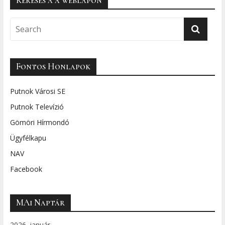
Fontos Honlapok
Putnok Városi SE
Putnok Televízió
Gömöri Hírmondó
Ügyfélkapu
NAV
Facebook
MAi Naptár
2026. január