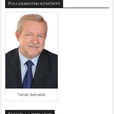
Polgármesteri köszöntő
Tamás Barnabás
Keresés a a weblapon