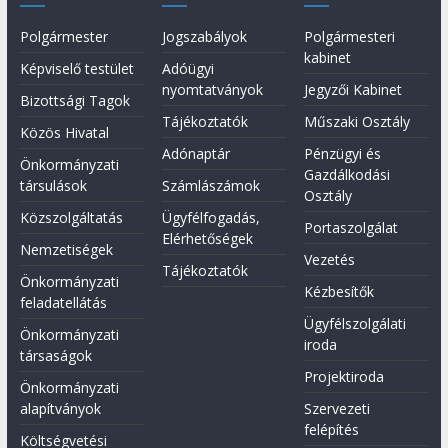
Polgármester
Jogszabályok
Polgármesteri
kabinet
Képviselő testület
Adóügyi
nyomtatványok
Jegyzői Kabinet
Bizottsági Tagok
Tájékoztatók
Műszaki Osztály
Közös Hivatal
Adónaptár
Pénzügyi és
Önkormányzati
Gazdálkodási
társulások
Számlászámok
Osztály
Közszolgáltatás
Ügyfélfogadás,
Portaszolgálat
Elérhetőségek
Nemzetiségek
Vezetés
Tájékoztatók
Önkormányzati
Kézbesítők
feladatellátás
Ügyfélszolgálati
Önkormányzati
iroda
társaságok
Projektiroda
Önkormányzati
alapítványok
Szervezeti
felépítés
Költségvetési