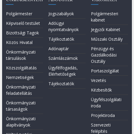
Polgármester
Jogszabályok
Polgármesteri
kabinet
Képviselő testület
Adóügyi
nyomtatványok
Jegyzői Kabinet
Bizottsági Tagok
Tájékoztatók
Műszaki Osztály
Közös Hivatal
Adónaptár
Pénzügyi és
Önkormányzati
Gazdálkodási
társulások
Számlászámok
Osztály
Közszolgáltatás
Ügyfélfogadás,
Portaszolgálat
Elérhetőségek
Nemzetiségek
Vezetés
Tájékoztatók
Önkormányzati
Kézbesítők
feladatellátás
Ügyfélszolgálati
Önkormányzati
iroda
társaságok
Projektiroda
Önkormányzati
alapítványok
Szervezeti
felépítés