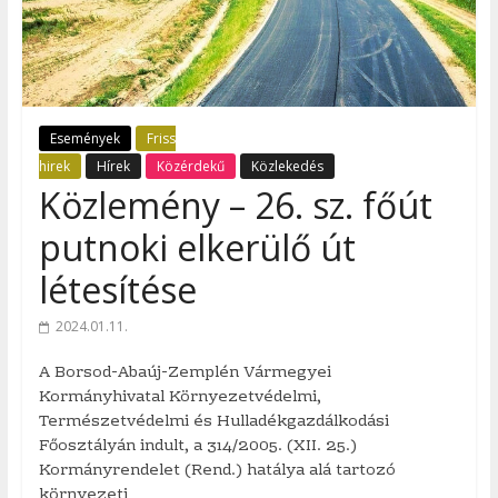
Események
Friss
hirek
Hírek
Közérdekű
Közlekedés
Közlemény – 26. sz. főút
putnoki elkerülő út
létesítése
2024.01.11.
A Borsod-Abaúj-Zemplén Vármegyei
Kormányhivatal Környezetvédelmi,
Természetvédelmi és Hulladékgazdálkodási
Főosztályán indult, a 314/2005. (XII. 25.)
Kormányrendelet (Rend.) hatálya alá tartozó
környezeti