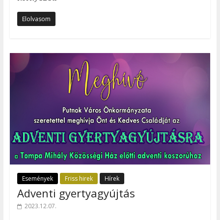
Elolvasom
Események
Friss hirek
Hírek
Adventi gyertyagyújtás
2023.12.07.