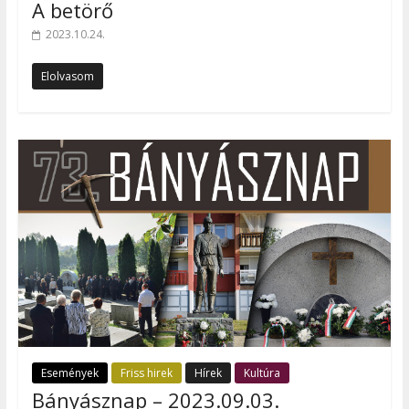
A betörő
2023.10.24.
Elolvasom
Események
Friss hirek
Hírek
Kultúra
Bányásznap – 2023.09.03.