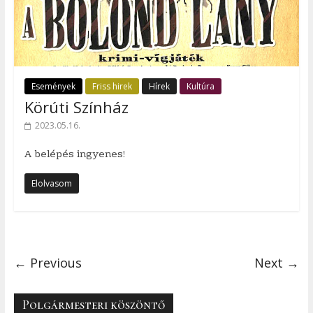
Események
Friss hirek
Hírek
Kultúra
Körúti Színház
2023.05.16.
A belépés ingyenes!
Elolvasom
← Previous
Next →
Polgármesteri köszöntő