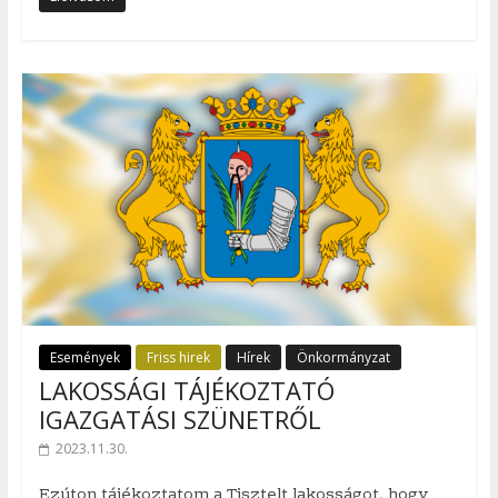
Események
Friss hirek
Hírek
Önkormányzat
LAKOSSÁGI TÁJÉKOZTATÓ
IGAZGATÁSI SZÜNETRŐL
2023.11.30.
Ezúton tájékoztatom a Tisztelt lakosságot, hogy