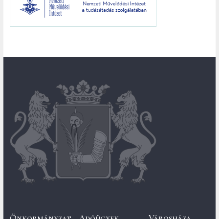
Önkormányzat
Adóügyek
Városháza